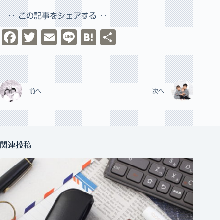
‥ この記事をシェアする ‥
Fa
T
E
Li
H
共
c
wi
m
n
at
有
e
tt
ail
e
e
b
er
na
前へ
次へ
o
o
k
関連投稿