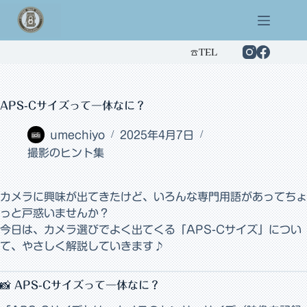
コ
ン
テ
ン
☎︎TEL
ツ
へ
ス
APS-Cサイズって一体なに？
キ
ッ
プ
umechiyo
2025年4月7日
撮影のヒント集
カメラに興味が出てきたけど、いろんな専門用語があってちょ
っと戸惑いませんか？
今日は、カメラ選びでよく出てくる「APS-Cサイズ」につい
て、やさしく解説していきます♪
📸 APS-Cサイズって一体なに？