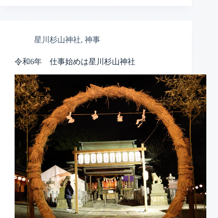
星川杉山神社
,
神事
令和6年 仕事始めは星川杉山神社