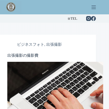
コ
ン
テ
ン
☎︎TEL
ツ
へ
ス
キ
ッ
ビジネスフォト
,
出張撮影
プ
出張撮影の撮影費