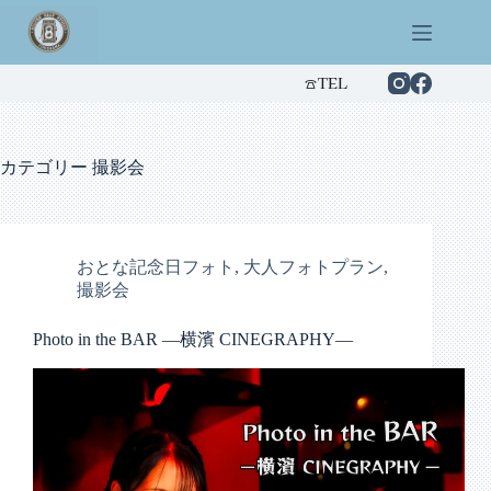
コ
ン
テ
ン
☎︎TEL
ツ
へ
ス
カテゴリー
撮影会
キ
ッ
プ
おとな記念日フォト
,
大人フォトプラン
,
撮影会
Photo in the BAR —横濱 CINEGRAPHY—