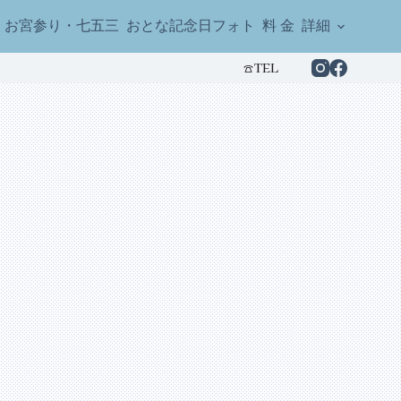
お宮参り・七五三
おとな記念日フォト
料 金
詳細
☎︎TEL