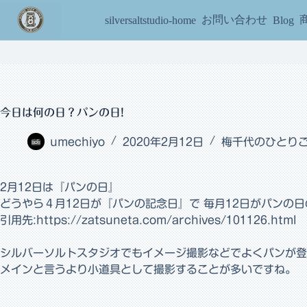
コ
お問い合わせ
silversaltstudio-home
Blog
ン
テ
ン
ツ
へ
ス
キ
今日は何の日？パンの日!
ッ
プ
umechiyo
2020年2月12日
梅千代のひとり
2月12日は『パンの日』
どうやら４月12日が『パンの記念日』で 毎月12日がパンの
引用先:https://zatsuneta.com/archives/101126.html
シルバーソルトスタジオでもイメージ撮影などでよくパンが登
メインと言うより小道具として撮影することが多いですね。